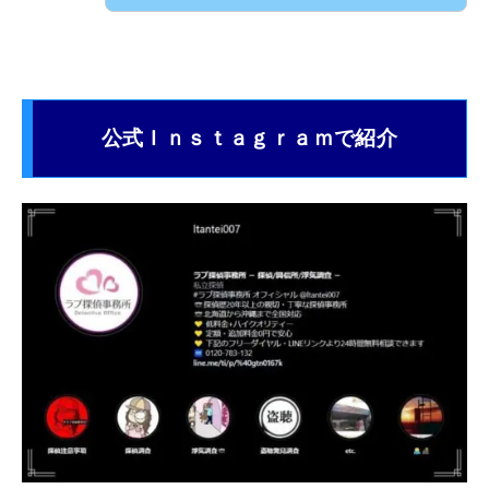
公式Ｉｎｓｔａｇｒａｍで紹介