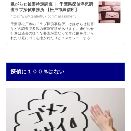
嫌がらせ被害特定調査 ｜ 千葉県探偵浮気調
査ラブ探偵事務所 【松戸市興信所】
https://www.tantei007.com/harassment/
千葉県松戸市の「ラブ探偵事務所」は嫌がらせ被害
などの調査で多数の解決実績があります。嫌がらせ
行為は過去の様々な要因が重なって車に傷を付けら
れたり庭にゴミを撒かれたりとエスカレートするケ
ースも多いです。調査後は必要に応じ弁護士を無料
でご紹介。
探偵に１００％はない