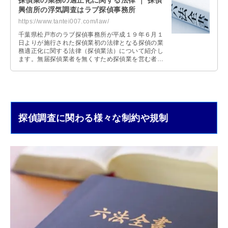
探偵業の業務の適正化に関する法律 ｜ 探偵
興信所の浮気調査はラブ探偵事務所
https://www.tantei007.com/law/
千葉県松戸市のラブ探偵事務所が平成１９年６月１
日よりが施行された探偵業初の法律となる探偵の業
務適正化に関する法律（探偵業法）について紹介し
ます。無届探偵業者を無くすため探偵業を営む者は
事業所を管轄とする公安委員会へ届出が義務化され
ました。
探偵調査に関わる様々な制約や規制