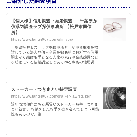
ご紹介した調査項目
【個人様】信用調査・結婚調査 ｜ 千葉県探
偵浮気調査ラブ探偵事務所 【松戸市興信
所】
https://www.tantei007.com/shinyou/
千葉県松戸市の「ラブ探偵事務所」が事業取引を検
討している法人や個人企業を徹底的に解析する信用
調査から結婚相手となる人物の素行や金銭感覚など
を明確にする結婚調査まであらゆる事案の信用調査
や結婚調査を探偵業界相場以下となる料金体系で依
頼できます。
ストーカー・つきまとい特定調査
https://www.tantei007.com/stalker-law/stalker/
近年急増傾向にある悪質なストーカー被害・つきま
とい被害。 相談をした相手を巻き込んでしまう可能
性もあるので、誰…