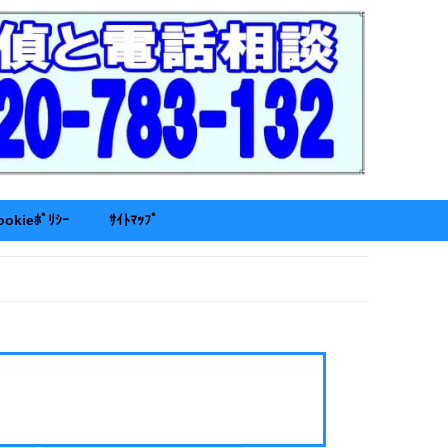
ookieﾎﾟﾘｼｰ
ｻｲﾄﾏｯﾌﾟ