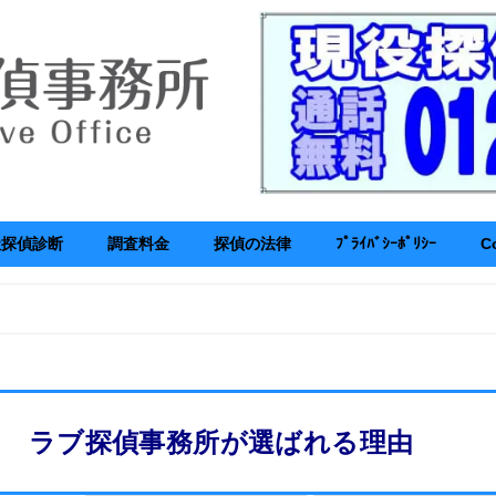
社探偵診断
調査料金
探偵の法律
ﾌﾟﾗｲﾊﾞｼｰﾎﾟﾘｼｰ
C
ラブ探偵事務所が選ばれる理由