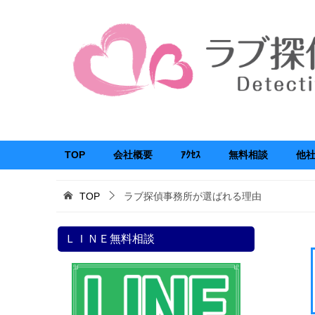
TOP
会社概要
ｱｸｾｽ
無料相談
他
TOP
ラブ探偵事務所が選ばれる理由
ＬＩＮＥ無料相談