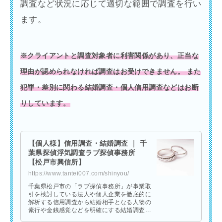
調査など状況に応じて適切な範囲で調査を行い
ます。
※クライアントと調査対象者に利害関係があり、正当な
理由が認められなければ調査はお受けできません。 また
犯罪・差別に関わる結婚調査・個人信用調査などはお断
りしています。
【個人様】信用調査・結婚調査 ｜ 千
葉県探偵浮気調査ラブ探偵事務所
【松戸市興信所】
https://www.tantei007.com/shinyou/
千葉県松戸市の「ラブ探偵事務所」が事業取
引を検討している法人や個人企業を徹底的に
解析する信用調査から結婚相手となる人物の
素行や金銭感覚などを明確にする結婚調査ま
であらゆる事案の信用調査や結婚調査を探偵