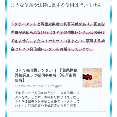
ような使用や法律に反する使用は行いません。
※クライアントと調査対象者に利害関係があり、正当な
理由が認められなければＧＰＳ発信機レンタルはお受け
できません。またストーカー・つきまといに該当する場
合はＧＰＳ発信機レンタルをお断りしています。
ＧＰＳ発信機レンタル ｜ 千葉県探偵
浮気調査ラブ探偵事務所 【松戸市興
信所】
https://www.tantei007.com/gps/
千葉県のラブ探偵事務所がＧＰＳ発信機レン
タルを紹介します。本格的な探偵仕様となる
ＧＰＳ発信機をお手頃な価格でレンタルして
います。浮気調査や不倫調査から素行調査や
行動調査などの前に調査対象者の行動を把握
する事が可能です。