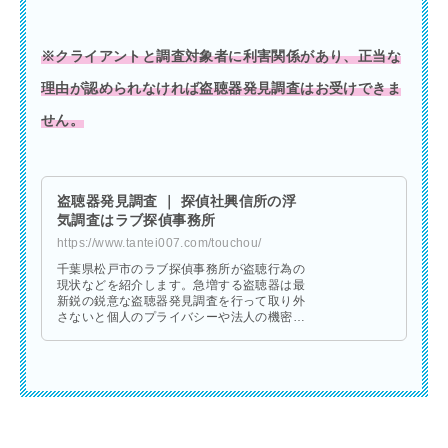
※クライアントと調査対象者に利害関係があり、正当な
理由が認められなければ盗聴器発見調査はお受けできま
せん。
盗聴器発見調査 ｜ 探偵社興信所の浮
気調査はラブ探偵事務所
https://www.tantei007.com/touchou/
千葉県松戸市のラブ探偵事務所が盗聴行為の
現状などを紹介します。急増する盗聴器は最
新鋭の鋭意な盗聴器発見調査を行って取り外
さないと個人のプライバシーや法人の機密情
報などを永遠と漏えいさせます。盗聴器発見
調査はラブ探偵事務所へお任せ下さい。