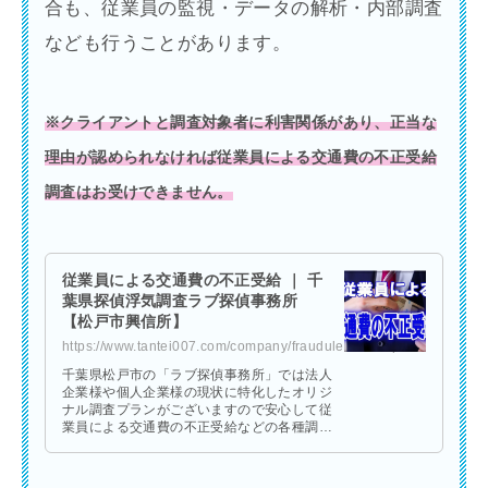
合も、従業員の監視・データの解析・内部調査
なども行うことがあります。
※クライアントと調査対象者に利害関係があり、正当な
理由が認められなければ従業員による交通費の不正受給
調査はお受けできません。
従業員による交通費の不正受給 ｜ 千
葉県探偵浮気調査ラブ探偵事務所
【松戸市興信所】
https://www.tantei007.com/company/fraudulent-receipt/
千葉県松戸市の「ラブ探偵事務所」では法人
企業様や個人企業様の現状に特化したオリジ
ナル調査プランがございますので安心して従
業員による交通費の不正受給などの各種調査
を依頼できます。あらゆる企業問題に対して
探偵事務所ならではの形で迅速にバックアッ
プします。