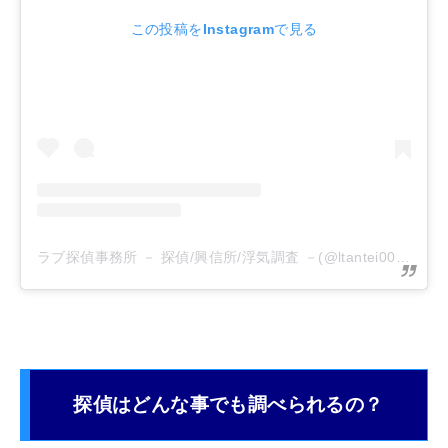
この投稿をInstagramで見る
ラブ探偵事務所 － 探偵/興信所/浮気調査 －(@ltantei007)がシェアした投稿
探偵はどんな事でも調べられるの？