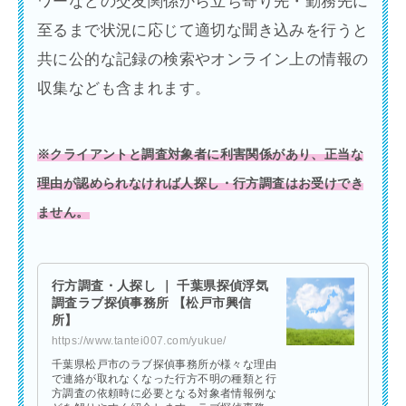
ワーなどの交友関係から立ち寄り先・勤務先に
至るまで状況に応じて適切な聞き込みを行うと
共に公的な記録の検索やオンライン上の情報の
収集なども含まれます。
※クライアントと調査対象者に利害関係があり、正当な
理由が認められなければ人探し・行方調査はお受けでき
ません。
行方調査・人探し ｜ 千葉県探偵浮気
調査ラブ探偵事務所 【松戸市興信
所】
https://www.tantei007.com/yukue/
千葉県松戸市のラブ探偵事務所が様々な理由
で連絡が取れなくなった行方不明の種類と行
方調査の依頼時に必要となる対象者情報例な