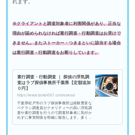
れます。
※クライアントと調査対象者に利害関係があり、正当な
理由が認められなければ素行調査・行動調査はお受けで
きません。またストーカー・つきまといに該当する場合
は素行調査・行動調査をお断りしています。
素行調査・行動調査 ｜ 探偵の浮気調
査はラブ探偵事務所千葉県【定額追加
０円】
https://www.tantei007.com/sokou/
千葉県松戸市のラブ探偵事務所は経験豊富な
ベテラン調査員がクオリティーの高い浮気調
査や素行調査を行うので調査対象者に気付か
れずに事実関係を明確に報告します。多くの
ご依頼者様や弁護士などの法的専門家からも
高い評価を受けています。