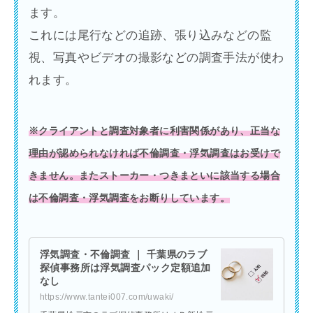
ます。
これには尾行などの追跡、張り込みなどの監
視、写真やビデオの撮影などの調査手法が使わ
れます。
※クライアントと調査対象者に利害関係があり、正当な
理由が認められなければ不倫調査・浮気調査はお受けで
きません。またストーカー・つきまといに該当する場合
は不倫調査・浮気調査をお断りしています。
浮気調査・不倫調査 ｜ 千葉県のラブ
探偵事務所は浮気調査パック定額追加
なし
https://www.tantei007.com/uwaki/