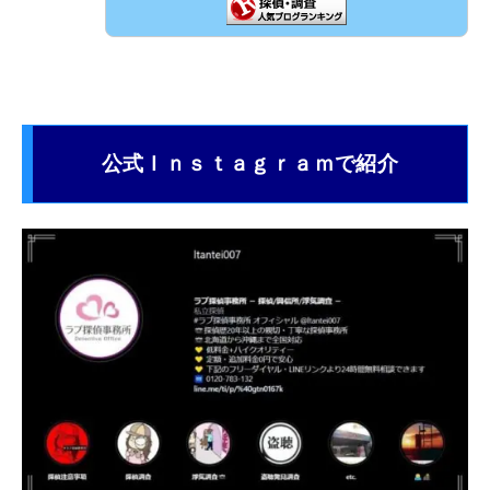
公式Ｉｎｓｔａｇｒａｍで紹介