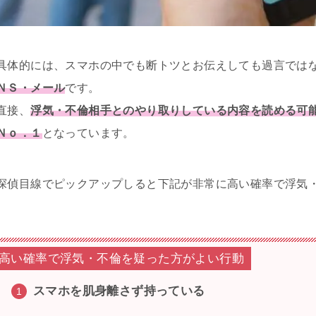
具体的には、スマホの中でも断トツとお伝えしても過言では
ＮＳ・メール
です。
直接、
浮気・不倫相手とのやり取りしている内容を読める可
Ｎｏ．１
となっています。
探偵目線でピックアップしると下記が非常に高い確率で浮気
高い確率で浮気・不倫を疑った方がよい行動
スマホを肌身離さず持っている