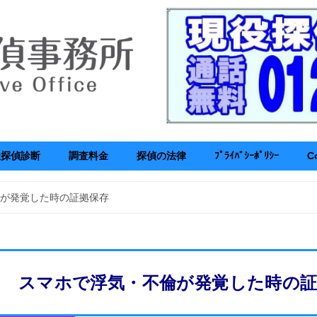
社探偵診断
調査料金
探偵の法律
ﾌﾟﾗｲﾊﾞｼｰﾎﾟﾘｼｰ
C
が発覚した時の証拠保存
スマホで浮気・不倫が発覚した時の証