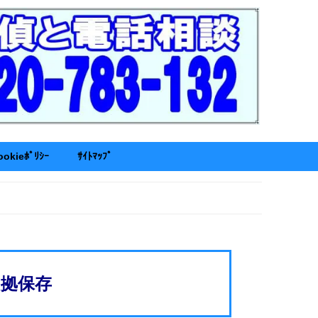
ookieﾎﾟﾘｼｰ
ｻｲﾄﾏｯﾌﾟ
拠保存