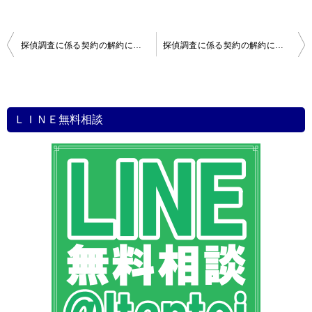
投
探偵調査に係る契約の解約に関する紛争１８
探偵調査に係る契約の解約に関する紛争２０
稿
ナ
ビ
ＬＩＮＥ無料相談
ゲ
ー
シ
ョ
ン