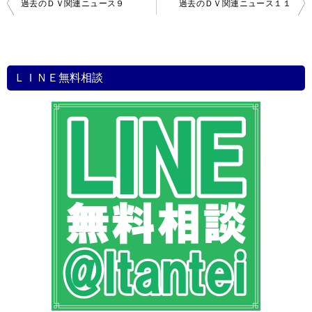
投
過去のＤＶ関連ニュース９
過去のＤＶ関連ニュース１１
稿
ナ
ビ
ＬＩＮＥ無料相談
ゲ
ー
シ
ョ
ン