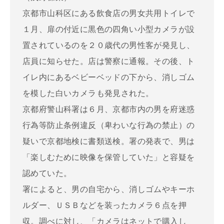
京都市山科区にある飲食店の男女共用トイレで
１月、扉の付近に黒色の四角い小型カメラが設
置されているのを２０歳代の男性客が発見し、
店員に知らせた。店は警察に通報。その後、ト
イレ内にあるベビーベッドの下から、消しゴム
を模した白いカメラも発見された。
京都府警山科署は６月、京都市内の男を府迷惑
行為等防止条例違反（卑わいな行為の禁止）の
疑いで京都地検に書類送検。署の発表で、男は
「楽しむために映像を保管していた」と容疑を
認めていた。
署によると、男の自宅から、消しゴムやキーホ
ルダー、ＵＳＢなどを装ったカメラ６点を押
収。調べに対し、「カメラはネットで購入し