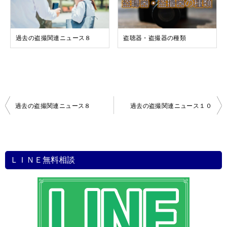
過去の盗撮関連ニュース８
盗聴器・盗撮器の種類
投
過去の盗撮関連ニュース８
過去の盗撮関連ニュース１０
稿
ナ
ビ
ＬＩＮＥ無料相談
ゲ
ー
シ
ョ