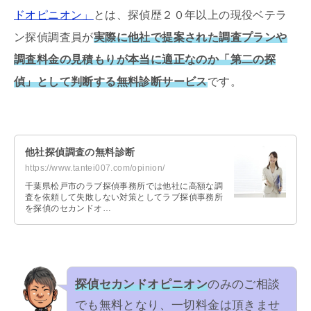
ドオピニオン」
とは、探偵歴２０年以上の現役ベテラ
ン探偵調査員が
実際に他社で提案された調査プランや
調査料金の見積もりが本当に適正なのか「第二の探
偵」として判断する無料診断サービス
です。
他社探偵調査の無料診断
https://www.tantei007.com/opinion/
千葉県松戸市のラブ探偵事務所では他社に高額な調
査を依頼して失敗しない対策としてラブ探偵事務所
を探偵のセカンドオ…
探偵セカンドオピニオン
のみのご相談
でも無料となり、一切料金は頂きませ