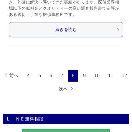
き、的確に解決へ導いてきた実績があります。探偵業界相
場以下の低料金とクオリティーの高い調査報告書で定評が
ある親切・丁寧な探偵事務所です。
続きを読む
前へ
4
5
6
7
8
9
10
11
12
次へ
ＬＩＮＥ無料相談