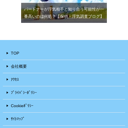
パートナーが浮気相手と知り合う可能性が一
番高いのは何処？【探偵・浮気調査ブログ】
TOP
会社概要
ｱｸｾｽ
ﾌﾟﾗｲﾊﾞｼｰﾎﾟﾘｼｰ
Cookieﾎﾟﾘｼｰ
ｻｲﾄﾏｯﾌﾟ