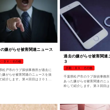
去の嫌がらせ被害関連ニュース
過去の嫌がらせ被害関連
３
欺・ＤＶ・その他
詐欺・ＤＶ・その他
県松戸市のラブ探偵事務所が過去に
た嫌がらせ被害関連のニュースを抜
千葉県松戸市のラブ探偵事務所
て紹介します。第４回目は２０１７
あった嫌がらせ被害関連のニュ
月２２日に報道された『復讐代行名
粋して紹介します。第３回目は
女性脅す「憎しみがこみあげて」』
年１１月４日に報道された「半
。
５，０００回の１１０番通報を
逮捕」です。