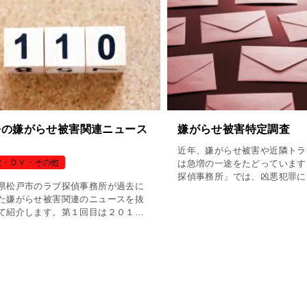
去の嫌がらせ被害関連ニュース
嫌がらせ被害特定調査
近年、嫌がらせ被害や近隣トラ
欺・ＤＶ・その他
は急増の一途をたどっています
探偵事務所」では、凶悪犯罪に
県松戸市のラブ探偵事務所が過去に
かねない悪質な「嫌がらせ」や
た嫌がらせ被害関連のニュースを抜
ラブル」などから、貴方の身を
て紹介します。第１回目は２０１３
め、早期に特定を行い、被害を
月１３日に報道された「無言１１０
ぎな […]
２８，０００回の男性逮捕」です。