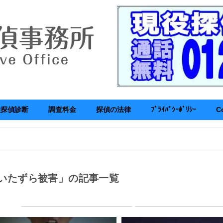
社探偵診断
調査料金
探偵の法律
ﾌﾟﾗｲﾊﾞｼｰﾎﾟﾘｼｰ
C
いたずら被害」の記事一覧