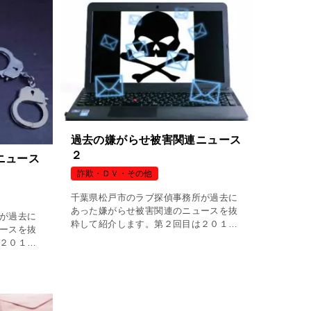
過去の嫌がらせ被害関連ニュース
２
ニュース
詐欺・ＤＶ・その他
千葉県松戸市のラブ探偵事務所が過去に
あった嫌がらせ被害関連のニュースを抜
が過去に
粋して紹介します。第２回目は２０１３
ースを抜
年１０月２３日に報道された「復讐代行
２０１３
サイト運営者を名誉毀損容疑で逮捕全国
年間で１
初」です。
した女を