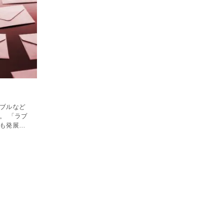
ブルなど
。 「ラブ
も発展し
「近隣ト
守るた
未然に防