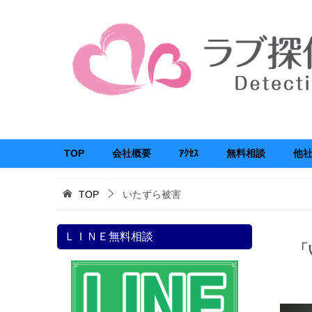
TOP
会社概要
ｱｸｾｽ
無料相談
他
TOP
いたずら被害
ＬＩＮＥ無料相談
「