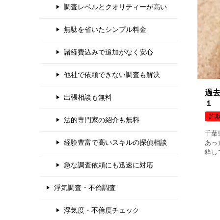
調査レベルとクオリティーが高い
無駄を省いたシンプル料金
諸経費込みで追加がなく安心
他社で依頼できない調査も解決
過
出張相談も無料
１
詐
法的専門家の紹介も無料
千葉
経験豊富で高いスキルの探偵相談
あっ
粋し
年８
急な調査依頼にも迅速に対応
番を
浮気調査・不倫調査
浮気度・不倫度チェック