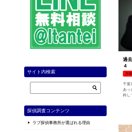
過
４
サイト内検索
詐
千葉
あっ
粋し
年７
乗り
探偵調査コンテンツ
です
ラブ探偵事務所が選ばれる理由