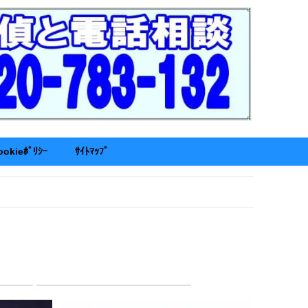
ookieﾎﾟﾘｼｰ
ｻｲﾄﾏｯﾌﾟ