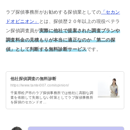
ラブ探偵事務所がお勧めする探偵業としての
「セカン
ドオピニオン」
とは、探偵歴２０年以上の現役ベテラ
ン探偵調査員が
実際に他社で提案された調査プランや
調査料金の見積もりが本当に適正なのか「第二の探
偵」として判断する無料診断サービス
です。
他社探偵調査の無料診断
https://www.tantei007.com/opinion/
千葉県松戸市のラブ探偵事務所では他社に高額な調
査を依頼して失敗しない対策としてラブ探偵事務所
を探偵のセカンドオ…