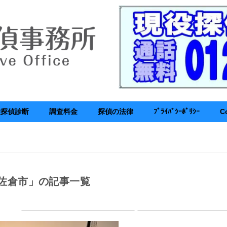
社探偵診断
調査料金
探偵の法律
ﾌﾟﾗｲﾊﾞｼｰﾎﾟﾘｼｰ
C
佐倉市」の記事一覧