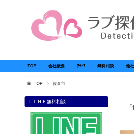
TOP
会社概要
ｱｸｾｽ
無料相談
他
TOP
佐倉市
ＬＩＮＥ無料相談
「