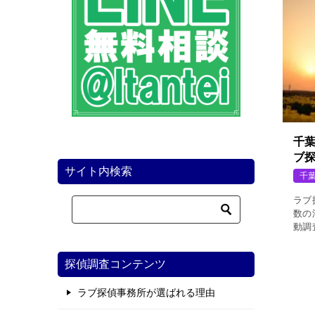
千
ブ
サイト内検索
千
ラブ
数の
動調
へ導
相場
探偵調査コンテンツ
調査
偵事
ラブ探偵事務所が選ばれる理由