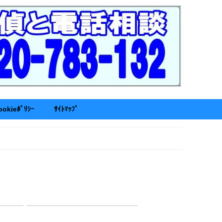
ookieﾎﾟﾘｼｰ
ｻｲﾄﾏｯﾌﾟ