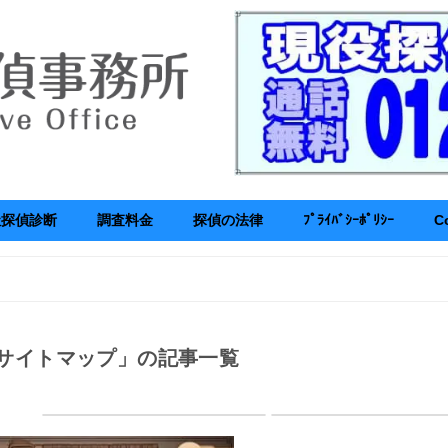
社探偵診断
調査料金
探偵の法律
ﾌﾟﾗｲﾊﾞｼｰﾎﾟﾘｼｰ
C
サイトマップ」の記事一覧