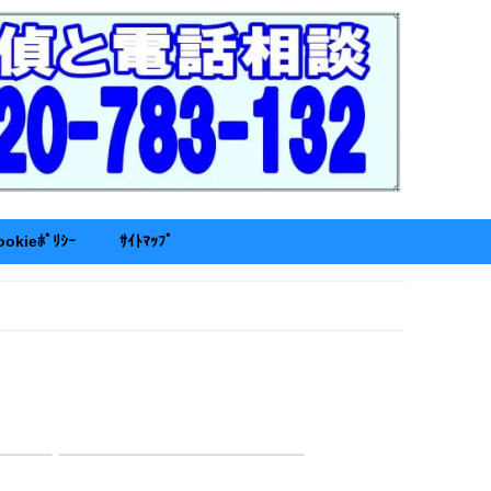
ookieﾎﾟﾘｼｰ
ｻｲﾄﾏｯﾌﾟ